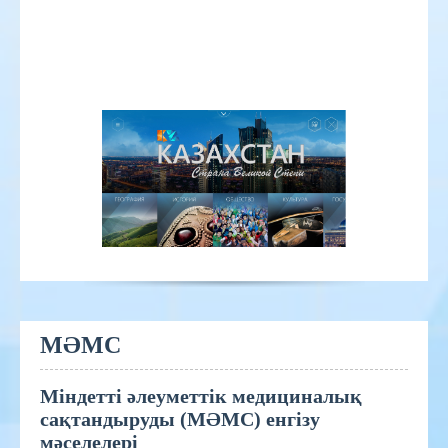
МӘМС
Міндетті әлеуметтік медициналық
сақтандыруды (МӘМС) енгізу
мәселелері