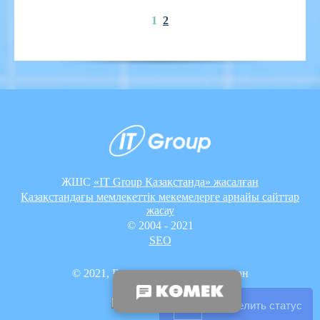
1
2
ЖШС
«IT Group Қазақстанда» жасалған
Қазақстандағы мемлекеттік мекемелерге арнайы сайттар
жасау
© 2004 - 2021
SEO
© 2021, Барлық құқықтар сақталған
Определить статус