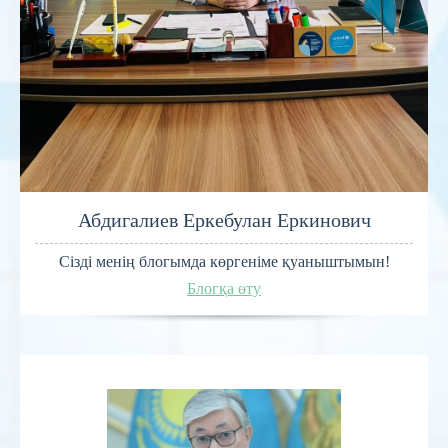
Абдигалиев Еркебулан Еркинович
Сізді менің блогымда көргеніме қуаныштымын!
Блогқа өту