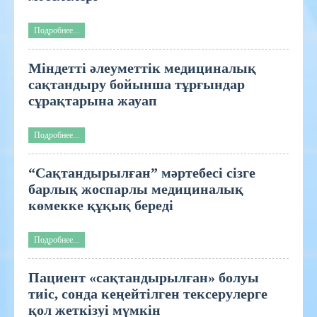
Подробнее...
Міндетті әлеуметтік медициналық
сақтандыру бойынша тұрғындар
сұрақтарына жауап
Подробнее...
“Сақтандырылған” мәртебесі сізге
барлық жоспарлы медициналық
көмекке құқық береді
Подробнее...
Пациент «сақтандырылған» болуы
тиіс, сонда кеңейтілген тексерулерге
қол жеткізуі мүмкін