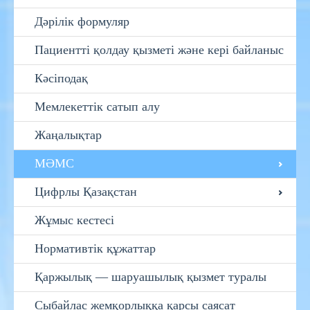
Дәрілік формуляр
Пациентті қолдау қызметі және кері байланыс
Кәсіподақ
Мемлекеттік сатып алу
Жаңалықтар
МӘМС
Цифрлы Қазақстан
Жұмыс кестесі
Нормативтік құжаттар
Қаржылық — шаруашылық қызмет туралы
Сыбайлас жемқорлыққа қарсы саясат