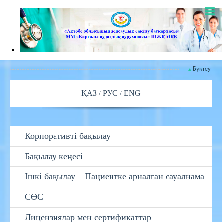
Бүктеу
ҚАЗ
РУС
ENG
Корпоративті бақылау
Бақылау кеңесі
Ішкі бақылау – Пациентке арналған сауалнама
СӨС
Лицензиялар мен сертификаттар