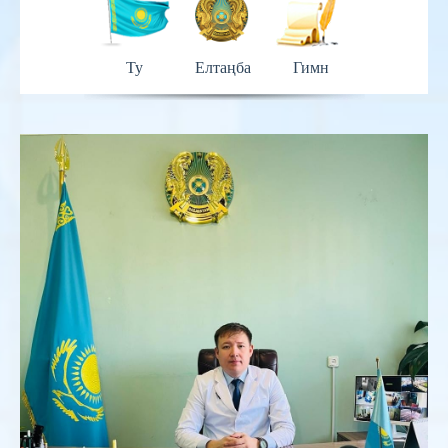
Ту
Елтаңба
Гимн