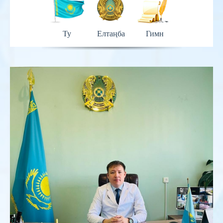
Ту
Елтаңба
Гимн