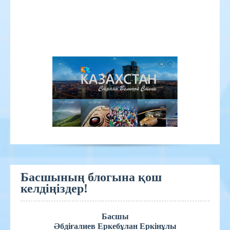
Басшының блогына қош
келдіңіздер!
Басшы
Әбдіғалиев Еркебұлан Еркінұлы