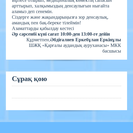
Бірлесе отырып, медициналық көмектің сапасын
арттырып, халқымыздың денсаулығын нығайта
аламыз деп сенемін.
Сіздерге және жақындарыңызға зор денсаулық,
амандық пен бақ-береке тілеймін!
Азаматтарды қабылдау кестесі
Әр сәрсенбі күні сағат 10:00-ден 13:00-ге дейін
Құрметпен,
Әбдіғалиев Еркебұлан Еркінұлы
ШЖҚ «Қарғалы аудандық ауруханасы» МКК
басшысы
Сұрақ қою