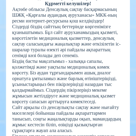
Құрметті келушілер!
Ақтөбе облысы Денсаулық сақтау басқармасының
ШЖҚ «Қарғалы аудандық ауруханасы» МКК-ның
ресми интернет-ресурсына қош келдіңіздер!
Сіздерді біздің сайттың беттерінде көргенімізге
қуаныштымыз. Бұл сайт ауруханамыздың қызметі,
көрсетілетін медициналық қызметтер, денсаулық
сақтау саласындағы жаңалықтар және өткізілетін іс-
шаралар туралы өзекті әрі пайдалы ақпараттың
сенімді көзі болады деп сенеміз.
Біздің басты мақсатымыз - халыққа сапалы,
қолжетімді және уақтылы медициналық көмек
көрсету. Біз аудан тұрғындарымен ашық диалог
орнатуға ұмтыламыз және барлық өтініштеріңізді,
ұсыныстарыңыз бен пікірлеріңізді назардан тыс
қалдырмаймыз. Сіздердің пікірлеріңіз мекеме
жұмысын жетілдіруге және медициналық қызмет
көрсету сапасын арттыруға көмектеседі.
Сайт арқылы сіз денсаулықты сақтау және нығайту
мәселелері бойынша пайдалы ақпараттармен
танысып, соңғы жаңалықтарды оқып, мамандардың
жұмыс кестесін біліп, өзіңізді қызықтырған
сұрақтарға жауап ала аласыз.