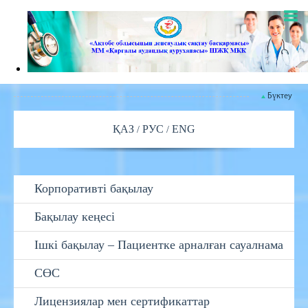
Бүктеу
ҚАЗ
РУС
ENG
Корпоративті бақылау
Бақылау кеңесі
Ішкі бақылау – Пациентке арналған сауалнама
СӨС
Лицензиялар мен сертификаттар