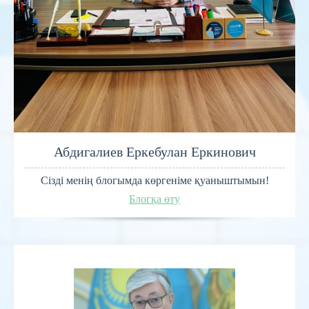
Абдигалиев Еркебулан Еркинович
Сізді менің блогымда көргеніме қуаныштымын!
Блогқа өту