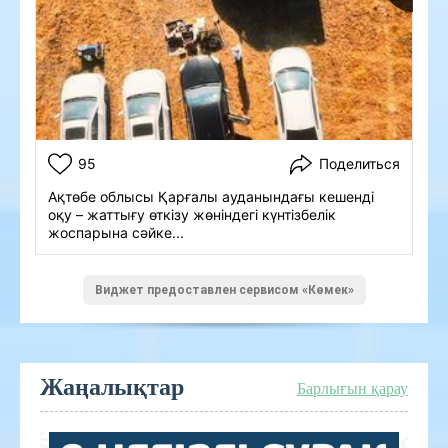
95
Поделиться
Ақтөбе облысы Қарғалы ауданындағы кешенді
оқу – жаттығу өткізу жөніндегі күнтізбелік
жоспарына сәйке...
Виджет предоставлен сервисом «Көмек»
Жаңалықтар
Барлығын қарау