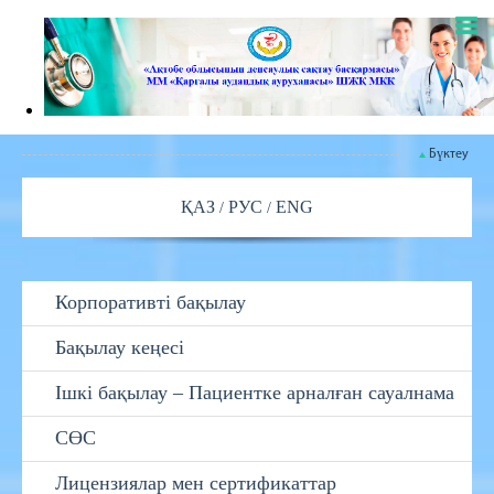
Бүктеу
ҚАЗ
РУС
ENG
Корпоративті бақылау
Бақылау кеңесі
Ішкі бақылау – Пациентке арналған сауалнама
СӨС
Лицензиялар мен сертификаттар