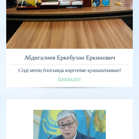
Абдигалиев Еркебулан Еркинович
Сізді менің блогымда көргеніме қуаныштымын!
Блогқа өту