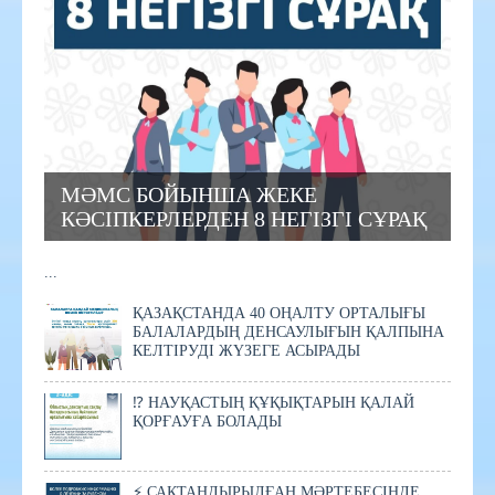
МӘМС БОЙЫНША ЖЕКЕ
КӘСІПКЕРЛЕРДЕН 8 НЕГІЗГІ СҰРАҚ
...
ҚАЗАҚСТАНДА 40 ОҢАЛТУ ОРТАЛЫҒЫ
БАЛАЛАРДЫҢ ДЕНСАУЛЫҒЫН ҚАЛПЫНА
КЕЛТІРУДІ ЖҮЗЕГЕ АСЫРАДЫ
⁉️ НАУҚАСТЫҢ ҚҰҚЫҚТАРЫН ҚАЛАЙ
ҚОРҒАУҒА БОЛАДЫ
⚡ САҚТАНДЫРЫЛҒАН МӘРТЕБЕСІНДЕ