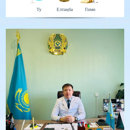
Ту
Елтаңба
Гимн