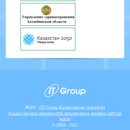
ЖШС
«IT Group Қазақстанда» жасалған
Қазақстандағы мемлекеттік мекемелерге арнайы сайттар
жасау
© 2004 - 2021